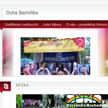
Duha Bartoňka
Vzdělávání vedoucích
Letní tábory
O nás – pravidelná činnost
KPZKA