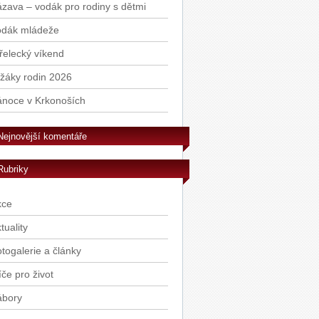
zava – vodák pro rodiny s dětmi
odák mládeže
řelecký víkend
žáky rodin 2026
ánoce v Krkonoších
Nejnovější komentáře
Rubriky
kce
tuality
togalerie a články
íče pro život
ábory