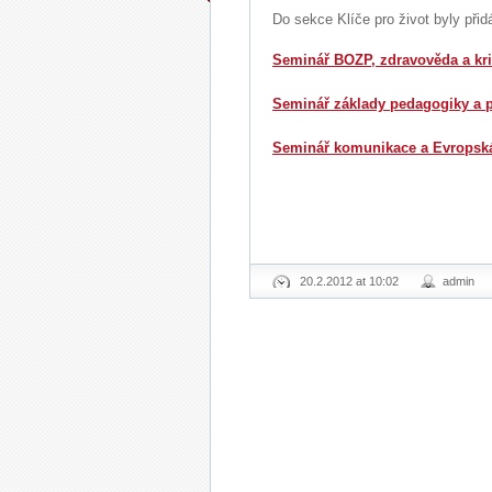
Do sekce Klíče pro život byly při
Seminář BOZP, zdravověda a kri
Seminář základy pedagogiky a p
Seminář komunikace a Evropská
20.2.2012 at 10:02
admin