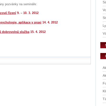
Sá
dány pozvánky na semináře:
V
zové řízení
9. – 10. 3. 2012
St
sychologie, aplikace v praxi
14. 4. 2012
Ly
 dobrovolná služba
15. 4. 2012
V
A
Ak
Fo
Kl
T