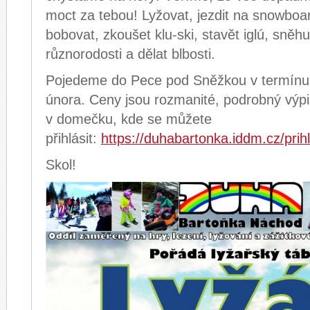
moct za tebou! Lyžovat, jezdit na snowboa
bobovat, zkoušet klu-ski, stavět iglú, sněhu
různorodosti a dělat blbosti.
Pojedeme do Pece pod Sněžkou v termínu 
února. Ceny jsou rozmanité, podrobný výpi
v domečku, kde se můžete
přihlásit:
https://duhabartonka.iddm.cz/prih
Skol!