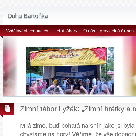
Duha Bartoňka
Vzdělávání vedoucích
Letní tábory
O nás – pravidelná činnost
Zimní tábor Lyžák: „Zimní hrátky a 
Milá zimo, buď bohatá na sníh jako jsi byla 
chystáme na hory! Věříme, že vše dopadn